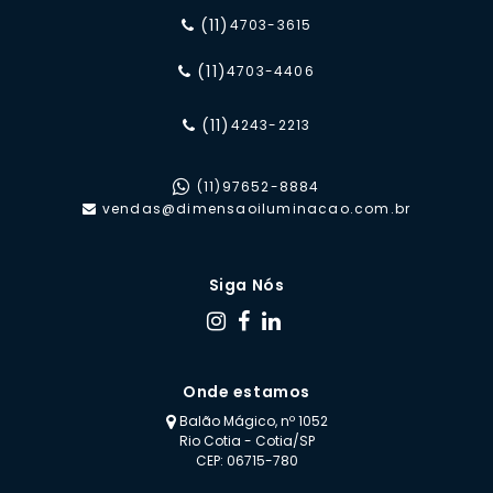
(11)
4703-3615
(11)
4703-4406
(11)
4243-2213
(11)
97652-8884
vendas@dimensaoiluminacao.com.br
Siga Nós
Onde estamos
Balão Mágico, nº 1052
Rio Cotia - Cotia/SP
CEP: 06715-780