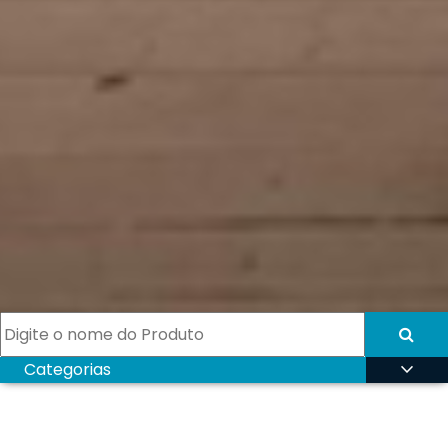
expand_more
Categorias