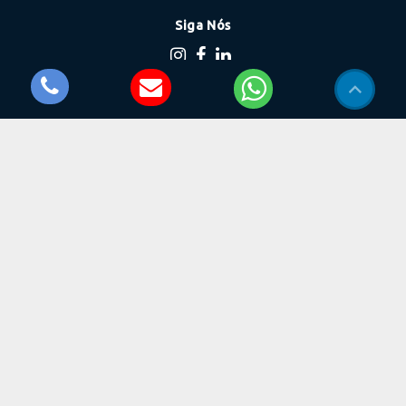
Siga Nós
Onde estamos
Balão Mágico, nº 1052
Rio Cotia - Cotia/SP
CEP: 06715-780
Copyright © 2026 Dimensao Iluminacao. Todos os direitos
reservados
.