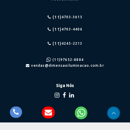
(11)
4703-3615
(11)
4703-4406
(11)
4243-2213
(11)
97652-8884
vendas@dimensaoiluminacao.com.br
Siga Nós
Onde estamos
Balão Mágico, nº 1052
Rio Cotia - Cotia/SP