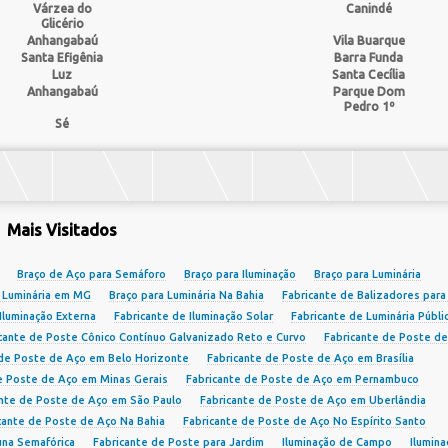
Várzea do
Canindé
Glicério
Anhangabaú
Vila Buarque
Santa Efigênia
Barra Funda
Luz
Santa Cecília
Anhangabaú
Parque Dom
Pedro 1º
Sé
Mais Visitados
Braço de Aço para Semáforo
Braço para Iluminação
Braço para Luminária
a Luminária em MG
Braço para Luminária Na Bahia
Fabricante de Balizadores para
Iluminação Externa
Fabricante de Iluminação Solar
Fabricante de Luminária Públi
cante de Poste Cônico Contínuo Galvanizado Reto e Curvo
Fabricante de Poste d
 de Poste de Aço em Belo Horizonte
Fabricante de Poste de Aço em Brasília
e Poste de Aço em Minas Gerais
Fabricante de Poste de Aço em Pernambuco
ante de Poste de Aço em São Paulo
Fabricante de Poste de Aço em Uberlândia
cante de Poste de Aço Na Bahia
Fabricante de Poste de Aço No Espírito Santo
una Semafórica
Fabricante de Poste para Jardim
Iluminação de Campo
Ilumina