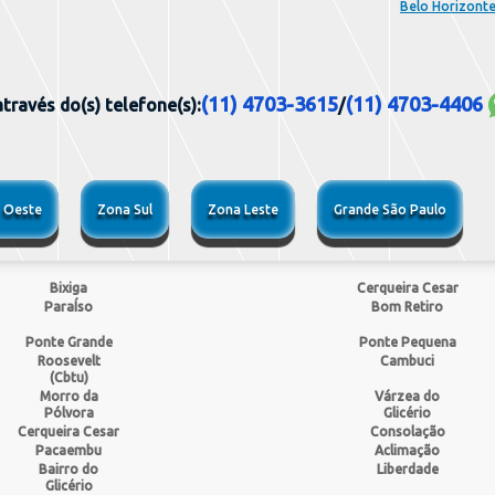
Belo Horizont
(11) 4703-3615
(11) 4703-4406
ravés do(s) telefone(s):
/
 Oeste
Zona Sul
Zona Leste
Grande São Paulo
Bixiga
Cerqueira Cesar
ParaÍso
Bom Retiro
Ponte Grande
Ponte Pequena
Roosevelt
Cambuci
(Cbtu)
Morro da
Várzea do
Pólvora
Glicério
Cerqueira Cesar
Consolação
Pacaembu
Aclimação
Bairro do
Liberdade
Glicério