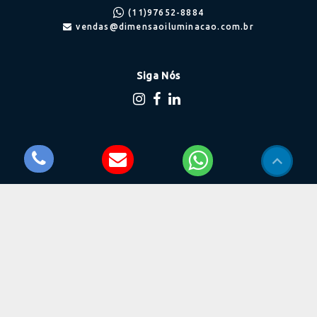
(11)
97652-8884
vendas@dimensaoiluminacao.com.br
Siga Nós
Onde estamos
Balão Mágico, nº 1052
Rio Cotia - Cotia/SP
CEP: 06715-780