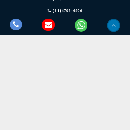
(11)
4703-4406
(11)
4243-2213
(11)
97652-8884
vendas@dimensaoiluminacao.com.br
Siga Nós
Onde estamos
Balão Mágico, nº 1052
Rio Cotia - Cotia/SP
CEP: 06715-780