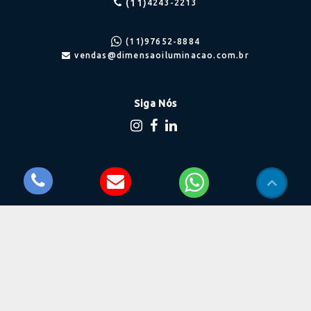
(11)
4243-2213
(11)
97652-8884
vendas@dimensaoiluminacao.com.br
Siga Nós
Onde estamos
Balão Mágico, nº 1052
Rio Cotia - Cotia/SP
CEP: 06715-780